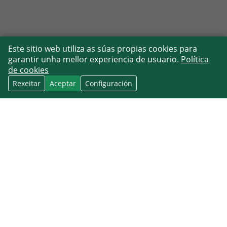
Este sitio web utiliza as súas propias cookies para
garantir unha mellor experiencia de usuario.
Política
de cookies
Rexeitar
Aceptar
Configuración
Calendario CRM conectado co contexto
real de cada contacto
CALENDARIO CRM: EN QUE
DEBERÍA AXUDARCHE
Se buscas un calendario CRM, o obxectivo real non é só