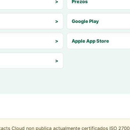
>
Prezos
>
Google Play
>
Apple App Store
>
cts Cloud non publica actualmente certificados ISO 27001