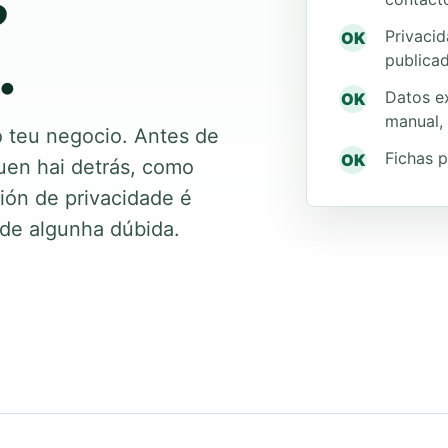
s
Privacid
.
OK
publicad
Datos ex
OK
manual,
o teu negocio. Antes de
Fichas p
OK
uen hai detrás, como
ión de privacidade é
rde algunha dúbida.