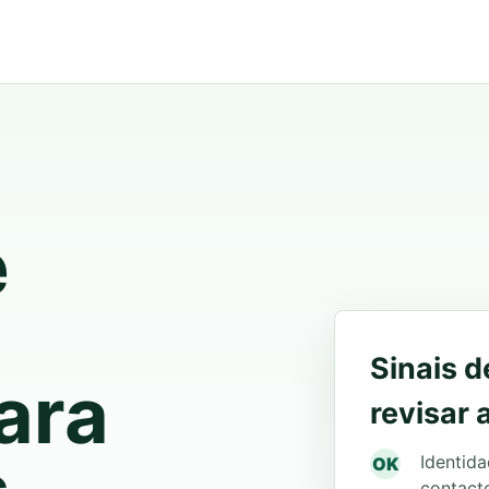
e
Sinais 
ara
revisar
Identida
OK
contact