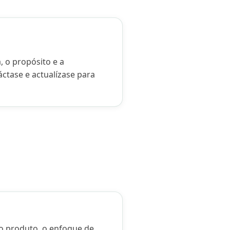
, o propósito e a
ctase e actualízase para
do produto, o enfoque de