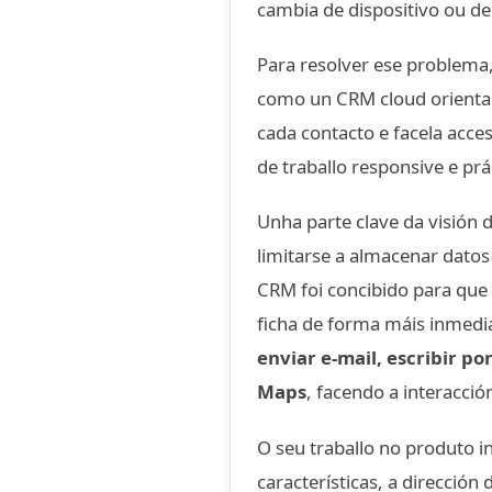
cambia de dispositivo ou de
Para resolver ese problema
como un CRM cloud orientad
cada contacto e facela acce
de traballo responsive e prá
Unha parte clave da visión 
limitarse a almacenar datos
CRM foi concibido para que
ficha de forma máis inmed
enviar e-mail, escribir po
Maps
, facendo a interacció
O seu traballo no produto in
características, a direcció