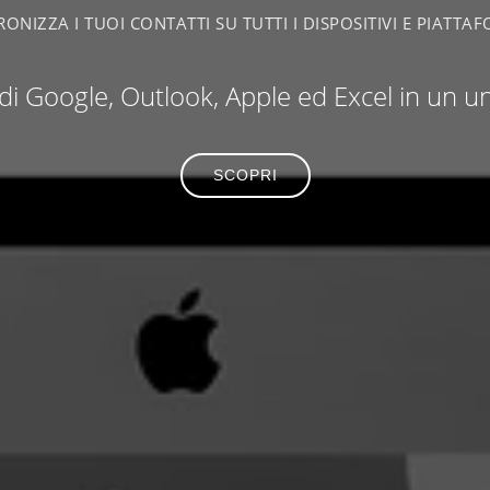
RONIZZA I TUOI CONTATTI SU TUTTI I DISPOSITIVI E PIATTA
i di Google, Outlook, Apple ed Excel in un 
SCOPRI