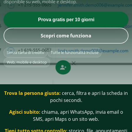
disponibile su web, mobile e desktop.
Prova gratis per 10 giorni
Scopri come funziona
Senza carta di credito
Tutte le funzionalità incluse
Web, mobile e desktop
Trova la persona giusta:
cerca, filtra e apri la scheda in
pochi secondi.
Agisci subito:
chiama, apri WhatsApp, invia email o
SMS, apri Maps o un sito web.
Tieni tutto sotto controllo:
storico, file, appuntamenti