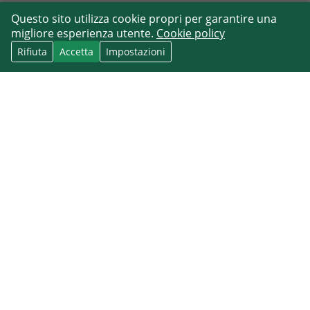
Questo sito utilizza cookie propri per garantire una
migliore esperienza utente.
Cookie policy
Rifiuta
Accetta
Impostazioni
Promemoria CRM di follow-up collegati al
contesto del contatto
PROMEMORIA CRM DI FOLLOW-
UP: IN COSA DOVREBBERO
AIUTARTI
Se stai cercando promemoria CRM di follow-up, il vero
obiettivo non è solo impostare un avviso. È mantenere
chiamate, email, riunioni e prossimi passi collegati al
contatto giusto, così il follow-up diventa un flusso