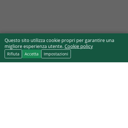
Questo sito utilizza cookie propri per garantire una
migliore esperienza utente.
Cookie policy
Rifiuta
Accetta
Impostazioni
Gestione documentale CRM collegata al
contesto del contatto
GESTIONE DOCUMENTALE CRM:
IN COSA DOVREBBE AIUTARTI