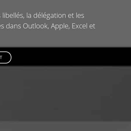
bellés, la délégation et les
s dans Outlook, Apple, Excel et
T