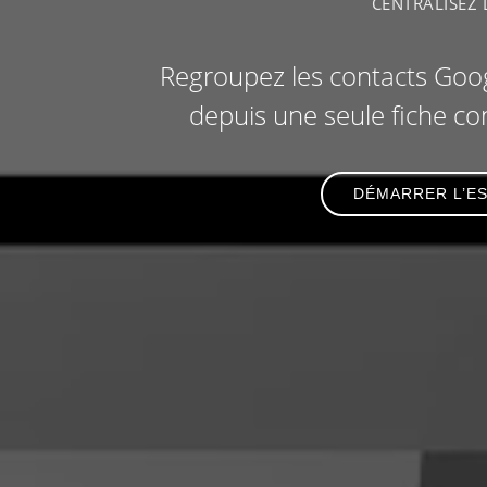
CENTRALISEZ
Regroupez les contacts Goog
depuis une seule fiche con
DÉMARRER L’ES