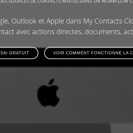
 DES SOURCES DE CONTACTS MIXTES DANS UN WORKFLOW 
le, Outlook et Apple dans My Contacts Clou
tact avec actions directes, documents, acti
SAI GRATUIT
VOIR COMMENT FONCTIONNE LA C