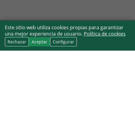
Este sitio web utiliza cookies propias para garantizar
una mejor experiencia de usuario.
Política de cookies
Rechazar
Aceptar
Configurar
Centraliza fuentes mixtas de contactos
con acceso completo al producto
QUÉ RESUELVE CENTRALIZAR
CONTACTOS DE GOOGLE,
OUTLOOK Y APPLE
My Contacts Cloud CRM centraliza contactos de Google,