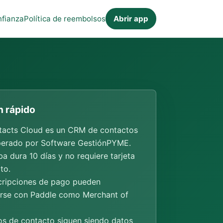
fianza
Política de reembolsos
Abrir app
 rápido
acts Cloud es un CRM de contactos
erado por Software GestiónPYME.
a dura 10 días y no requiere tarjeta
to.
cripciones de pago pueden
rse con Paddle como Merchant of
os de contacto siguen siendo datos