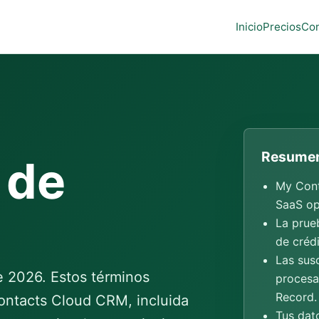
Inicio
Precios
Con
Resumen
 de
My Cont
SaaS op
La prueb
de crédi
Las sus
de 2026. Estos términos
procesa
Record.
ontacts Cloud CRM, incluida
Tus dat