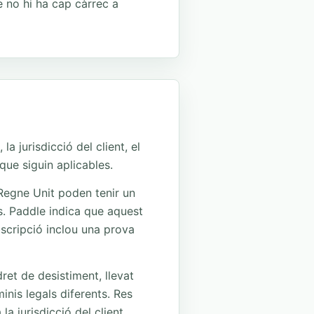
 no hi ha cap càrrec a
 jurisdicció del client, el
 que siguin aplicables.
 Regne Unit poden tenir un
is. Paddle indica que aquest
bscripció inclou una prova
et de desistiment, llevat
inis legals diferents. Res
a jurisdicció del client.