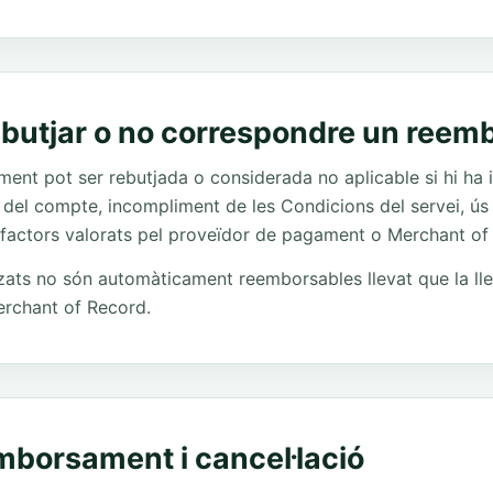
rebutjar o no correspondre un ree
ment pot ser rebutjada o considerada no aplicable si hi ha i
del compte, incompliment de les Condicions del servei, ús
 factors valorats pel proveïdor de pagament o Merchant of
itzats no són automàticament reemborsables llevat que la lle
rchant of Record.
emborsament i cancel·lació