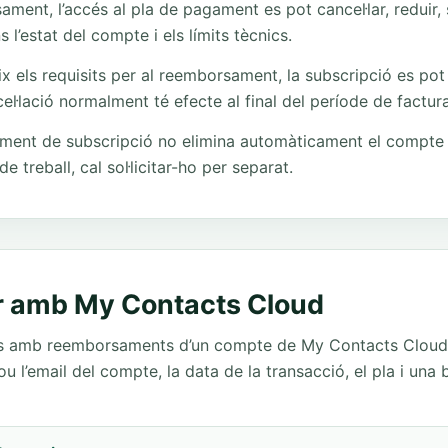
ment, l’accés al pla de pagament es pot cancel·lar, reduir,
l’estat del compte i els límits tècnics.
x els requisits per al reemborsament, la subscripció es pot 
cel·lació normalment té efecte al final del període de factur
ent de subscripció no elimina automàticament el compte o l
e treball, cal sol·licitar-ho per separat.
r amb My Contacts Cloud
es amb reemborsaments d’un compte de My Contacts Cloud,
lou l’email del compte, la data de la transacció, el pla i una