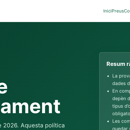
Inici
Preus
Co
Resum r
La prova
e
dades d
En comp
sament
depèn de
tipus d’
obligato
Les com
de 2026. Aquesta política
quedar 