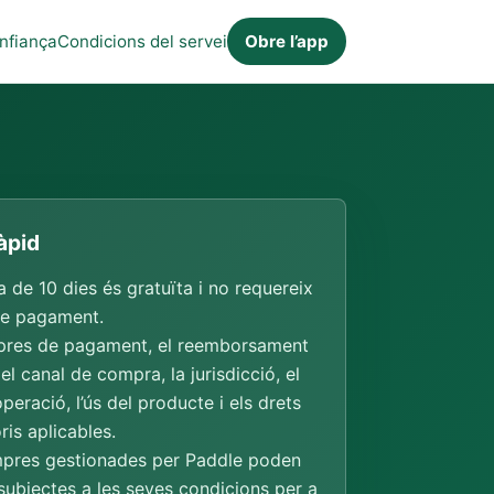
nfiança
Condicions del servei
Obre l’app
àpid
 de 10 dies és gratuïta i no requereix
e pagament.
res de pagament, el reemborsament
l canal de compra, la jurisdicció, el
operació, l’ús del producte i els drets
ris aplicables.
pres gestionades per Paddle poden
subjectes a les seves condicions per a