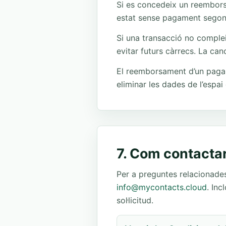
Si es concedeix un reemborsa
estat sense pagament segons 
Si una transacció no complei
evitar futurs càrrecs. La can
El reemborsament d’un pagam
eliminar les dades de l’espai d
7. Com contacta
Per a preguntes relacionad
info@mycontacts.cloud
. Inc
sol·licitud.