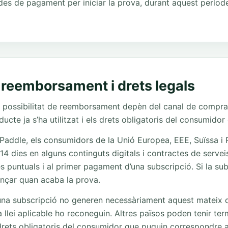
 de pagament per iniciar la prova, durant aquest període
de reemborsament i drets legals
ossibilitat de reemborsament depèn del canal de compra, la
ducte ja s’ha utilitzat i els drets obligatoris del consumidor
 Paddle, els consumidors de la Unió Europea, EEE, Suïssa i
 14 dies en alguns continguts digitals i contractes de serve
s puntuals i al primer pagament d’una subscripció. Si la su
ençar quan acaba la prova.
una subscripció no generen necessàriament aquest mateix dr
a llei aplicable ho reconeguin. Altres països poden tenir term
 drets obligatoris del consumidor que puguin correspondre a l