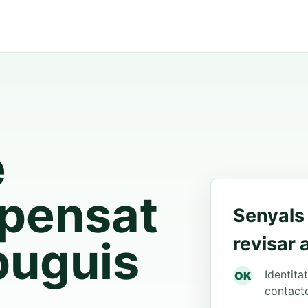
e
 pensat
Senyals
revisar
puguis
Identita
OK
contacte