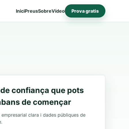
Inici
Preus
Sobre
Vídeo
Prova gratis
 de confiança que pots
 abans de començar
t empresarial clara i dades públiques de
.