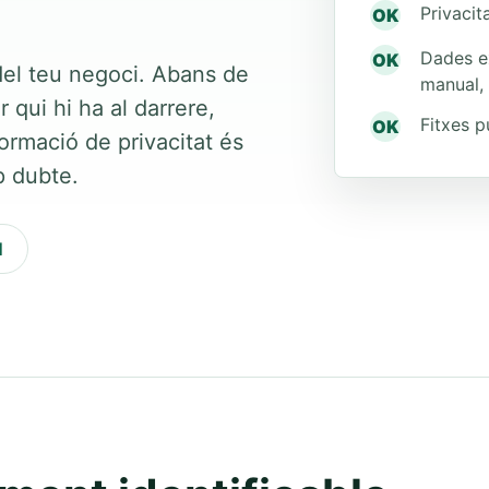
Privacita
OK
Dades ex
OK
 del teu negoci. Abans de
manual, 
qui hi ha al darrere,
Fitxes p
OK
ormació de privacitat és
p dubte.
l