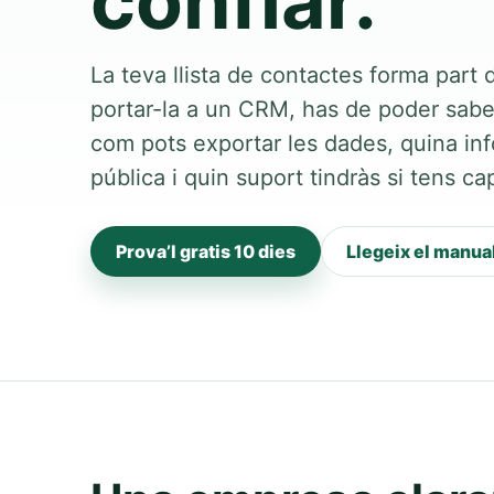
confiar.
La teva llista de contactes forma part
portar-la a un CRM, has de poder saber 
com pots exportar les dades, quina inf
pública i quin suport tindràs si tens ca
Prova’l gratis 10 dies
Llegeix el manua