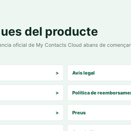
ques del producte
esència oficial de My Contacts Cloud abans de començar
>
Avís legal
>
Política de reemborsame
>
Preus