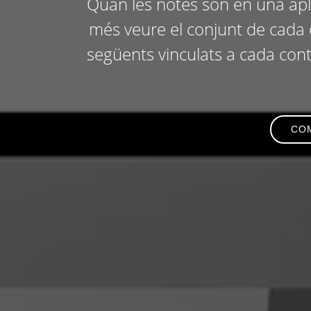
Quan les notes són en una aplic
més veure el conjunt de cada 
següents vinculats a cada conta
COM