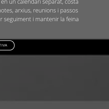
s en un calendari separat, costa
tes, arxius, reunions i passos
er seguiment i mantenir la feina
TIVA