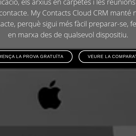
ació, els arxius en carpetes i les reunion
contacte. My Contacts Cloud CRM manté no
cte, perquè sigui més fàcil preparar-se, f
en marxa des de qualsevol dispositiu.
ENÇA LA PROVA GRATUÏTA
VEURE LA COMPARA